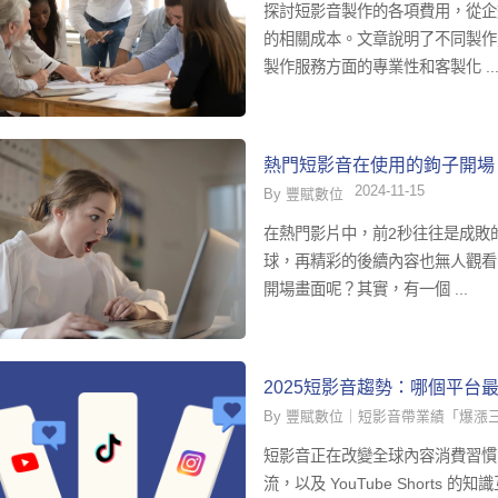
探討短影音製作的各項費用，從企
的相關成本。文章說明了不同製作
製作服務方面的專業性和客製化 ..
熱門短影音在使用的鉤子開場
2024-11-15
By 豐賦數位
在熱門影片中，前2秒往往是成敗
球，再精彩的後續內容也無人觀看
開場畫面呢？其實，有一個 ...
2025短影音趨勢：哪個平台
By 豐賦數位｜短影音帶業績「爆漲
短影音正在改變全球內容消費習慣，Ti
流，以及 YouTube Shorts 