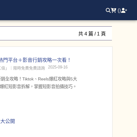
(
)
共 4 篇 / 1 頁
大熱門平台＋影音行銷攻略一次看！
2025-09-16
三倍」｜限時免費免費諮詢
全攻略！Tiktok、Reels爆紅攻略與5大
爆紅短影音拆解，掌握短影音拍攝技巧。
表大公開