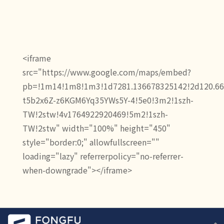
<iframe
src="https://www.google.com/maps/embed?
pb=!1m14!1m8!1m3!1d7281.136678325142!2d120.66
t5b2x6Z-z6KGM6Yq35YWs5Y-4!5e0!3m2!1szh-
TW!2stw!4v1764922920469!5m2!1szh-
TW!2stw" width="100%" height="450"
style="border:0;" allowfullscreen=""
loading="lazy" referrerpolicy="no-referrer-
when-downgrade"></iframe>