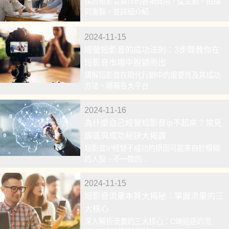
探討短影音製作的各項費用，從企劃、拍攝
到後製，並詳細介紹...
2024-11-15
經營短影音的成功法則：3步驟教你在
短影音市場中脫穎而出
講解短影音在現代行銷中的重要性及其成功
方法。隨著各大平台...
2024-11-16
為什麼自己經營短影音ip不起來？常見
誤區與成功秘訣大揭露
短影音IP經營不成功的原因可能來自於模糊
的人設、不一致的...
2024-11-15
短影音流量本質大揭秘：掌握流量的三
大核心
深入解析流量的三大核心：C端追逐的流