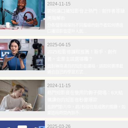
2024-11-15
如何讓口播短影音上熱門：創作者等級
進階解析
分各個等級探討不同層級的創作者如何通過
口播短影音提升人氣...
2025-04-15
2025短影音課程推薦！新手、創作
者、企業主該選哪種？
面對琳琅滿目的短影音課程，該如何選擇最
適合自己的學習方式...
2024-11-15
熱門短影音在使用的鉤子開場：6大結
構讓你的短影音秒變爆款
在熱門影片中，前2秒往往是成敗的關鍵，如
果這段時間內抓不...
2025-03-26