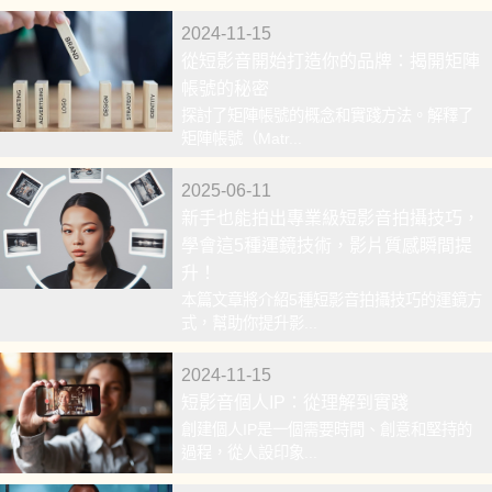
2024-11-15
從短影音開始打造你的品牌：揭開矩陣
帳號的秘密
探討了矩陣帳號的概念和實踐方法。解釋了
矩陣帳號（Matr...
2025-06-11
新手也能拍出專業級短影音拍攝技巧，
學會這5種運鏡技術，影片質感瞬間提
升！
本篇文章將介紹5種短影音拍攝技巧的運鏡方
式，幫助你提升影...
2024-11-15
短影音個人IP：從理解到實踐
創建個人IP是一個需要時間、創意和堅持的
過程，從人設印象...