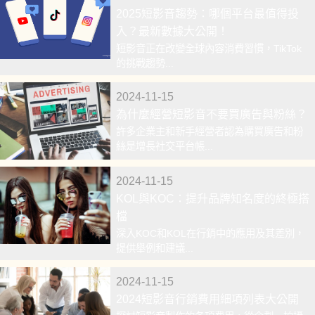
2025短影音趨勢：哪個平台最值得投
入？最新數據大公開！
短影音正在改變全球內容消費習慣，TikTok
的挑戰趨勢...
2024-11-15
為什麼經營短影音不要買廣告與粉絲？
許多企業主和新手經營者認為購買廣告和粉
絲是增長社交平台帳...
2024-11-15
KOL與KOC：提升品牌知名度的終極搭
檔
深入KOC和KOL在行銷中的應用及其差別，
提供舉例和建議...
2024-11-15
2024短影音行銷費用細項列表大公開