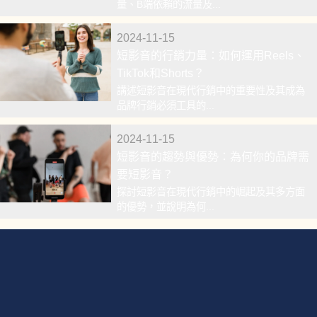
量、B端依賴的流量及...
2024-11-15
短影音的行銷力量：如何運用Reels、
TikTok和Shorts？
講述短影音在現代行銷中的重要性及其成為
品牌行銷必須工具的...
2024-11-15
短影音的趨勢與優勢：為何你的品牌需
要短影音？
探討短影音在現代行銷中的崛起及其多方面
的優勢，並說明為何...
豐賦數位專精於協助企業，為品牌進行流量賦能，在