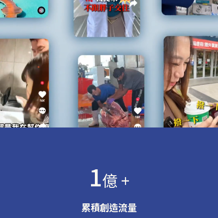
1
億 +
累積創造流量